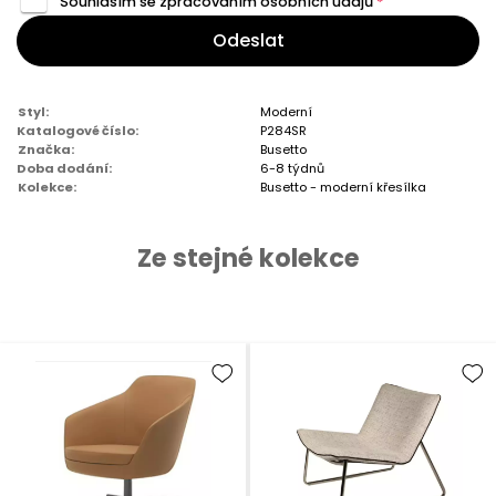
Souhlasím se zpracováním
osobních údajů
*
Odeslat
Styl:
Moderní
Katalogové číslo:
P284SR
Značka:
Busetto
Doba dodání:
6-8 týdnů
Kolekce:
Busetto - moderní křesílka
Ze stejné kolekce