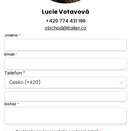
Lucie Votavová
+420 774 431 196
obchod@italier.cz
Jméno
*
Email
*
Telefon
*
Česko (+420)
Dotaz
*