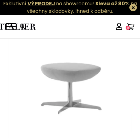
Exkluzivní
VÝPRODEJ
na showroomu!
Sleva až 80%
na
všechny skladovky.
Ihned k odběru.
0