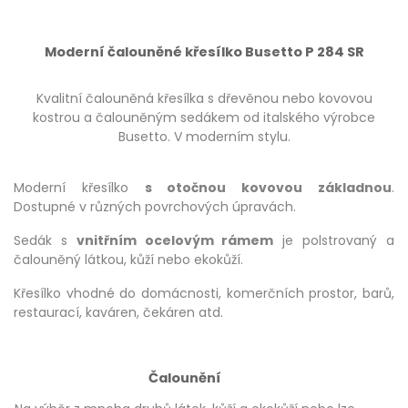
Moderní čalouněné křesílko Busetto P 284 SR
Kvalitní čalouněná křesílka s dřevěnou nebo kovovou
kostrou a čalouněným sedákem od italského výrobce
Busetto. V moderním stylu.
Moderní křesílko
s otočnou kovovou základnou
.
Dostupné v různých povrchových úpravách.
Sedák s
vnitřním ocelovým rámem
je polstrovaný a
čalouněný látkou, kůží nebo ekokůží.
Křesílko vhodné do domácnosti, komerčních prostor, barů,
restaurací, kaváren, čekáren atd.
Čalounění