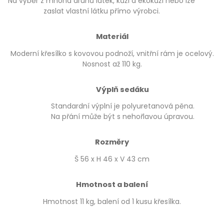
Na výběr z mnoha druhů látek, kůží a ekokůží nebo lze
zaslat vlastní látku přímo výrobci.
Materiál
Moderní křesílko s kovovou podnoží, vnitřní rám je ocelový.
Nosnost až 110 kg.
Výplň sedáku
Standardní výplní je polyuretanová pěna.
Na přání může být s nehořlavou úpravou.
Rozměry
Š 56 x H 46 x V 43 cm
Hmotnost a balení
Hmotnost 11 kg, balení od 1 kusu křesílka.