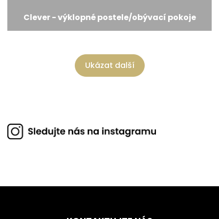
Clever - výklopné postele/obývací pokoje
Ukázat další