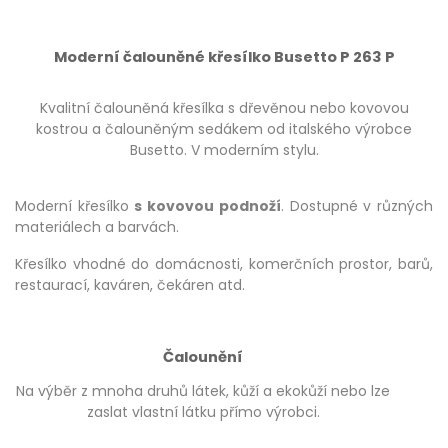
Moderní čalouněné křesílko Busetto P 263 P
Kvalitní čalouněná křesílka s dřevěnou nebo kovovou
kostrou a čalouněným sedákem od italského výrobce
Busetto. V moderním stylu.
Moderní křesílko
s kovovou podnoží
. Dostupné v různých
materiálech a barvách.
Křesílko vhodné do domácnosti, komerčních prostor, barů,
restaurací, kaváren, čekáren atd.
Čalounění
Na výběr z mnoha druhů látek, kůží a ekokůží nebo lze
zaslat vlastní látku přímo výrobci.