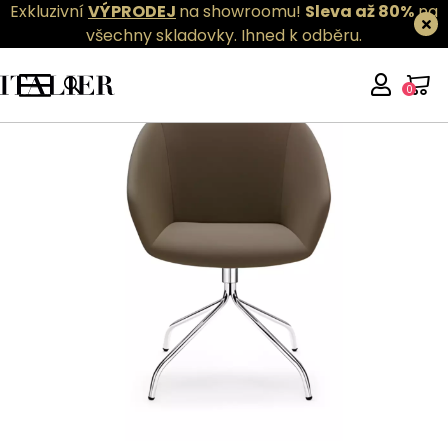
Exkluzivní
VÝPRODEJ
na showroomu!
Sleva až 80%
na
všechny skladovky.
Ihned k odběru.
0