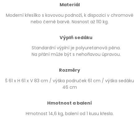
Materiál
Moderní křesílko s kovovou podnoží, k dispozici v chromové
nebo černé barvě. Nosnost až 110 kg.
Výplň sedáku
Standardní výplní je polyuretanová pěna.
Na přání může být s nehořlavou úpravou.
Rozměry
Š 61 x H 61 x V 83 cm / výška područek 61 cm / výška sedáku
46 cm
Hmotnost a balení
Hmotnost 14,6 kg, balení od 1 kusu křesla.