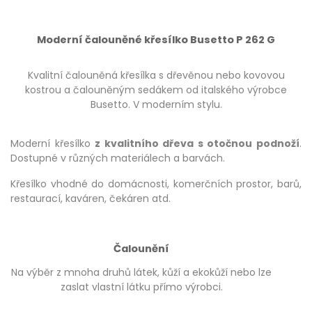
Moderní čalouněné křesílko Busetto P 262 G
Kvalitní čalouněná křesílka s dřevěnou nebo kovovou
kostrou a čalouněným sedákem od italského výrobce
Busetto. V moderním stylu.
Moderní křesílko
z kvalitního dřeva s otočnou podnoží
.
Dostupné v různých materiálech a barvách.
Křesílko vhodné do domácnosti, komerčních prostor, barů,
restaurací, kaváren, čekáren atd.
Čalounění
Na výběr z mnoha druhů látek, kůží a ekokůží nebo lze
zaslat vlastní látku přímo výrobci.