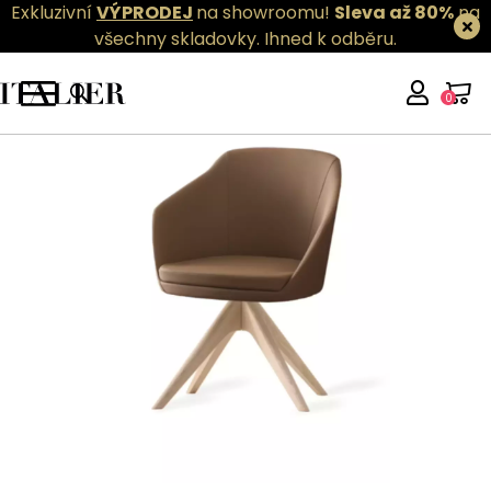
Exkluzivní
VÝPRODEJ
na showroomu!
Sleva až 80%
na
všechny skladovky.
Ihned k odběru.
0