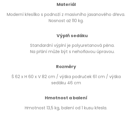
Materiál
Moderní křesílko s podnoží z masivního jasanového dřeva.
Nosnost až 110 kg.
Výplň sedáku
Standardní výplní je polyuretanová pěna.
Na přání může být s nehořlavou úpravou.
Rozměry
Š 62 x H 60 x V 82 cm / výška područek 61 cm / výška
sedáku 46 cm
Hmotnost a balení
Hmotnost 13,5 kg, balení od 1 kusu křesla.