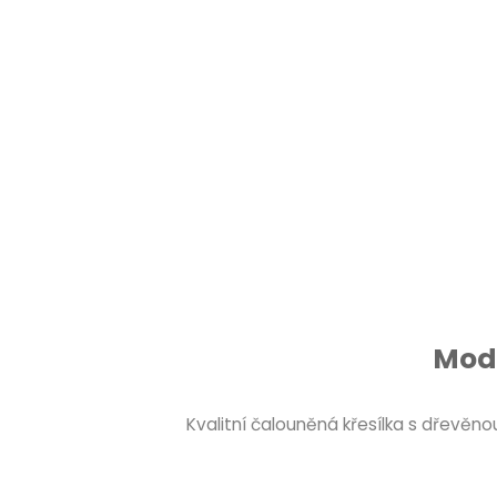
Mode
Kvalitní čalouněná křesílka s dřevě