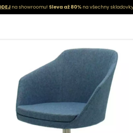
ODEJ
na showroomu!
Sleva až 80%
na všechny skladovky