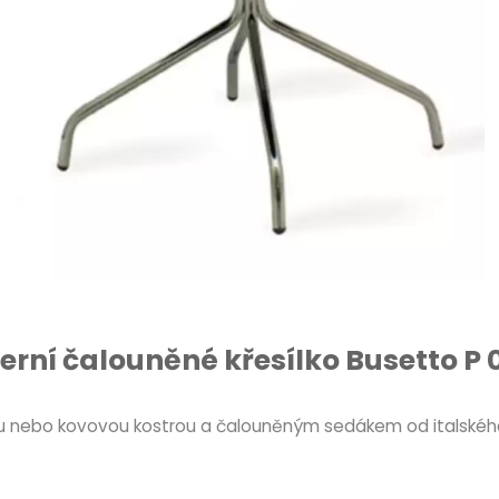
rní čalouněné křesílko Busetto P 
nou nebo kovovou kostrou a čalouněným sedákem od italskéh