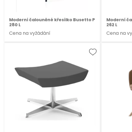
Moderní čalouněné křesílko Busetto P
Moderní ča
280 L
262 L
Cena na vyžádání
Cena na v