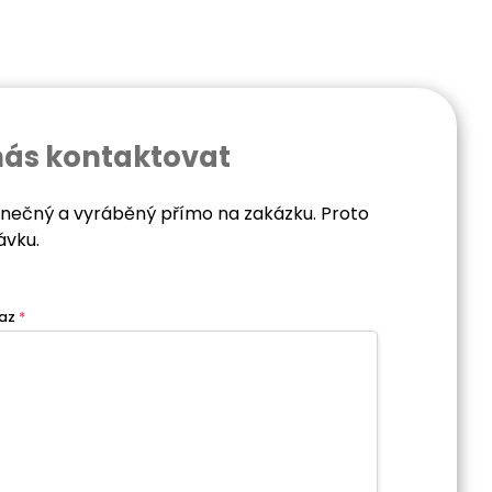
nás kontaktovat
dinečný a vyráběný přímo na zakázku. Proto
ávku.
az
*