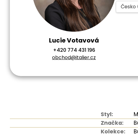
Česko 
Lucie Votavová
+420 774 431 196
obchod@italier.cz
Styl:
M
Značka:
B
Kolekce:
B