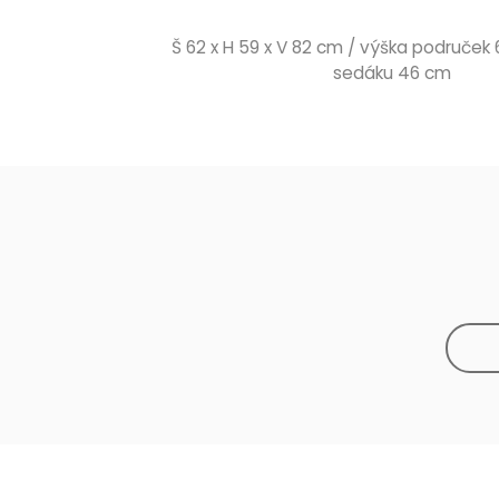
Š 62 x H 59 x V 82 cm / výška područek
sedáku 46 cm