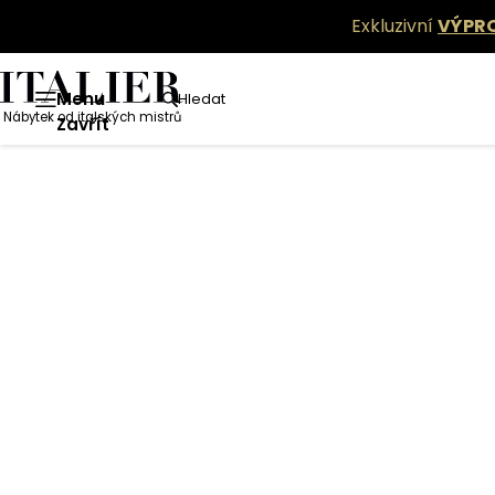
Exkluzivní
VÝPR
Menu
Hledat
Nábytek od italských mistrů
Zavřít