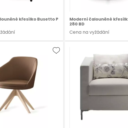
louněné křesílko Busetto P
Moderní čalouněné křesílk
280 BD
yžádání
Cena na vyžádání