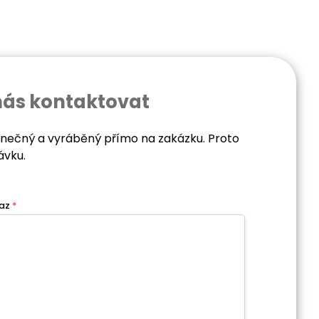
nás kontaktovat
dinečný a vyráběný přímo na zakázku. Proto
ávku.
az
*