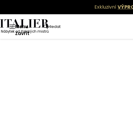
Exkluzivní
VÝPR
Menu
Hledat
Nábytek od italských mistrů
Zavřít