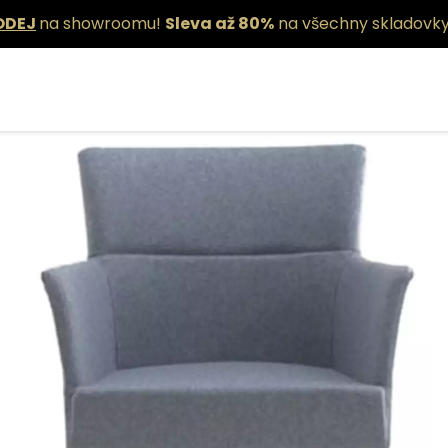
ODEJ
na showroomu!
Sleva až 80%
na všechny skladovky