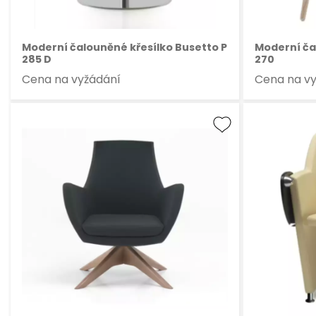
Moderní čalouněné křesílko Busetto P
Moderní ča
285 D
270
Cena na vyžádání
Cena na v