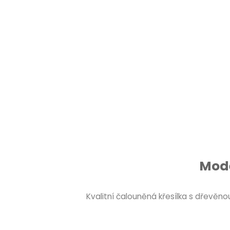
Mode
Kvalitní čalouněná křesílka s dřevě