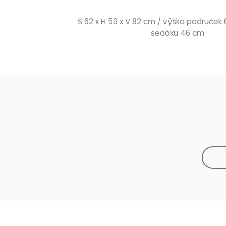
Š 62 x H 59 x V 82 cm / výška područek
sedáku 46 cm