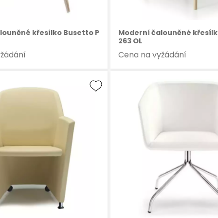
louněné křesílko Busetto P
Moderní čalouněné křesílk
263 OL
yžádání
Cena na vyžádání