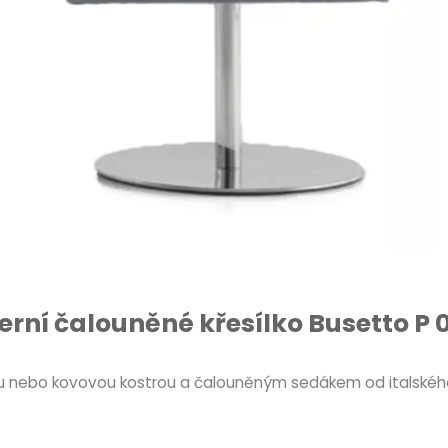
rní čalouněné křesílko Busetto P 
nou nebo kovovou kostrou a čalouněným sedákem od italskéh