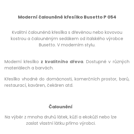
Moderní čalouněné křesílko Busetto P 054
Kvalitní čalouněná křesílka s dřevěnou nebo kovovou
kostrou a čalouněným sedákem od italského výrobce
Busetto. V moderním stylu.
Moderní křesílko
z kvalitního dřeva
. Dostupné v různých
materiálech a barvách.
Křesílko vhodné do domácnosti, komerčních prostor, barů,
restaurací, kaváren, čekáren atd.
Čalounění
Na výběr z mnoha druhů látek, kůží a ekokůží nebo lze
zaslat vlastní látku přímo výrobci.