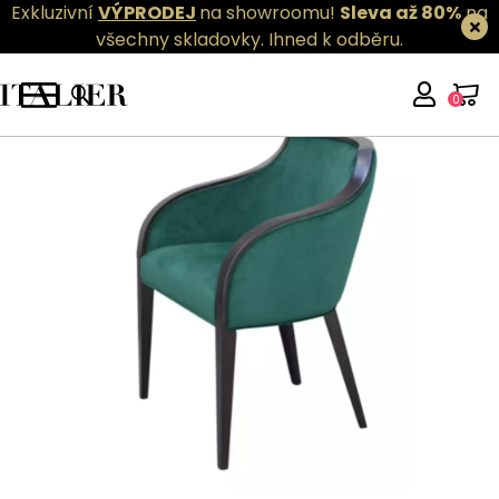
Exkluzivní
VÝPRODEJ
na showroomu!
Sleva až 80%
na
všechny skladovky.
Ihned k odběru.
0