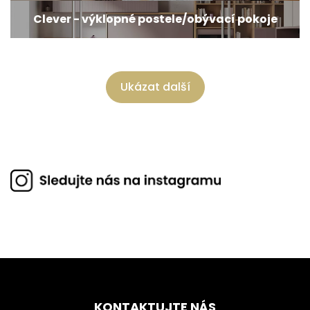
Clever - výklopné postele/obývací pokoje
Ukázat další
KONTAKTUJTE NÁS