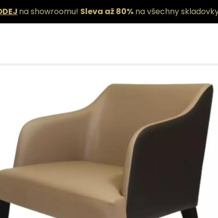
ODEJ
na showroomu!
Sleva až 80%
na všechny skladovky