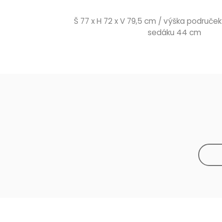
Š 77 x H 72 x V 79,5 cm / výška područe
sedáku 44 cm