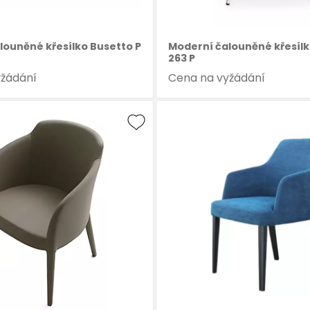
louněné křesílko Busetto P
Moderní čalouněné křesílk
263 P
yžádání
Cena na vyžádání