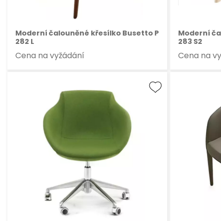
Moderní čalouněné křesílko Busetto P
Moderní ča
282 L
283 S2
Cena na vyžádání
Cena na v