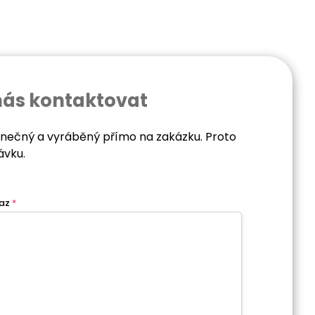
nás kontaktovat
dinečný a vyráběný přímo na zakázku. Proto
ávku.
az
*