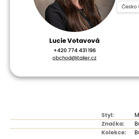
Česko 
Lucie Votavová
+420 774 431 196
obchod@italier.cz
Styl:
M
Značka:
B
Kolekce:
B