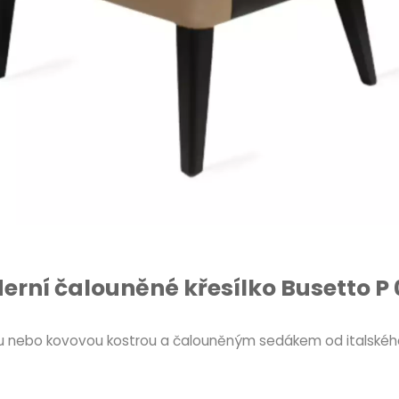
rní čalouněné křesílko Busetto P 
nou nebo kovovou kostrou a čalouněným sedákem od italskéh