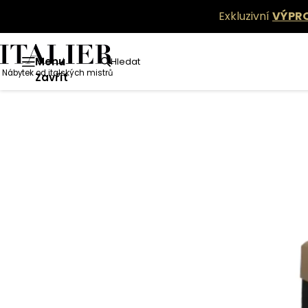
Exkluzivní
VÝPR
Menu
Hledat
Nábytek od italských mistrů
Zavřít