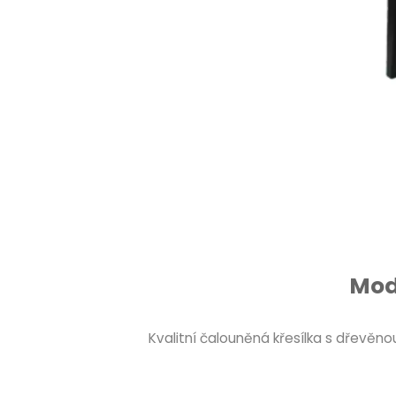
Mode
Kvalitní čalouněná křesílka s dřevě