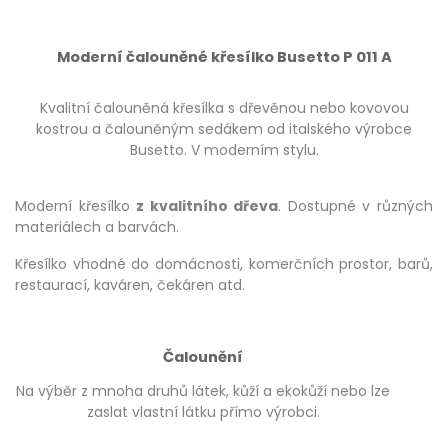
Moderní čalouněné křesílko Busetto P 011 A
Kvalitní čalouněná křesílka s dřevěnou nebo kovovou
kostrou a čalouněným sedákem od italského výrobce
Busetto. V moderním stylu.
Moderní křesílko
z kvalitního dřeva
. Dostupné v různých
materiálech a barvách.
Křesílko vhodné do domácnosti, komerčních prostor, barů,
restaurací, kaváren, čekáren atd.
Čalounění
Na výběr z mnoha druhů látek, kůží a ekokůží nebo lze
zaslat vlastní látku přímo výrobci.