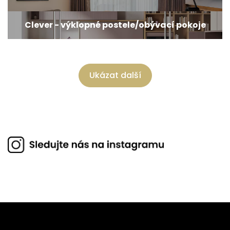
Clever - výklopné postele/obývací pokoje
Ukázat další