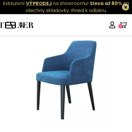
Exkluzivní
VÝPRODEJ
na showroomu!
Sleva až 80%
na
všechny skladovky.
Ihned k odběru.
0