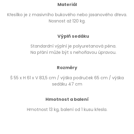
Materiál
Křesílko je z masivního bukového nebo jasanového dřeva.
Nosnost až 120 kg.
Výplň sedáku
Standardní výplní je polyuretanová pěna.
Na přání může být s nehořlavou úpravou.
Rozměry
Š 55 x H 61 x V 83,5 cm / výška područek 65 cm / výška
sedáku 47 cm
Hmotnost a balení
Hmotnost 13 kg, balení od 1 kusu křesla.