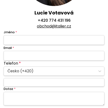
Lucie Votavová
+420 774 431 196
obchod@italier.cz
Jméno
*
Email
*
Telefon
*
Česko (+420)
Dotaz
*