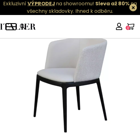
Exkluzivní
VÝPRODEJ
na showroomu!
Sleva až 80%
na
všechny skladovky.
Ihned k odběru.
0