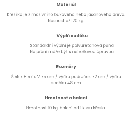
Materiál
Křesílko je z masivního bukového nebo jasanového dřeva.
Nosnost až 120 kg.
Výplň sedáku
Standardní výplní je polyuretanová pěna.
Na přání může být s nehořlavou úpravou.
Rozměry
Š 55 x H 57 x V 75 cm / výška područek 72 cm / výška
sedáku 48 cm
Hmotnost a balení
Hmotnost 10 kg, balení od 1 kusu křesla.