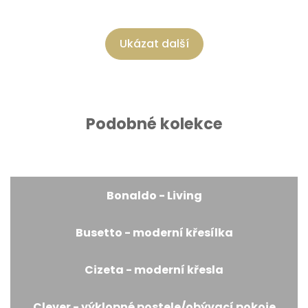
Ukázat další
Podobné kolekce
Bonaldo - Living
Busetto - moderní křesílka
Cizeta - moderní křesla
Clever - výklopné postele/obývací pokoje