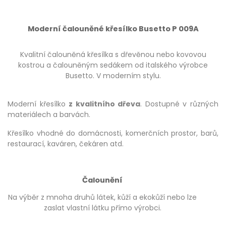
Moderní čalouněné křesílko Busetto P 009A
Kvalitní čalouněná křesílka s dřevěnou nebo kovovou
kostrou a čalouněným sedákem od italského výrobce
Busetto. V moderním stylu.
Moderní křesílko
z kvalitního dřeva
. Dostupné v různých
materiálech a barvách.
Křesílko vhodné do domácnosti, komerčních prostor, barů,
restaurací, kaváren, čekáren atd.
Čalounění
Na výběr z mnoha druhů látek, kůží a ekokůží nebo lze
zaslat vlastní látku přímo výrobci.