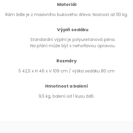
Materiál
Rám židle je z masivního bukového dřeva. Nosnost až 110 kg.
Výplň sedáku
Standardní výplní je polyuretanová pěna.
Na přání může být s nehořlavou úpravou.
Rozměry
Š 42,5 x H 46 x V 109 cm / výška sedáku 80 cm
Hmotnost a balení
9,5 kg, balení od 1 kusu židlí.