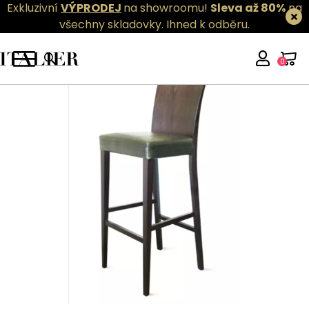
Exkluzivní
VÝPRODEJ
na showroomu!
Sleva až 80%
na
všechny skladovky.
Ihned k odběru.
0