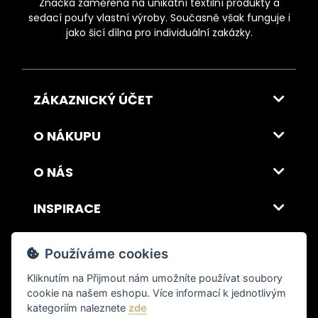
Značka zaměřena na unikátní textilní produkty a
sedací poufy vlastní výroby. Současně však funguje i
jako šicí dílna pro individuální zakázky.
ZÁKAZNICKÝ ÚČET
O NÁKUPU
O NÁS
INSPIRACE
DOPRAVA A PLATBA
Používáme cookies
Kliknutím na
Přijmout
nám umožníte používat soubory
cookie na našem eshopu. Více informací k jednotlivým
© 2026 ITALSKY INTERIER s.r.o. Vytvořilo INIZIO Internet Media s.r.o.
|
nastavení cookies
kategoriím naleznete
zde