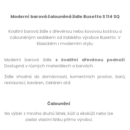
Moderní barová čalouněná židle Busetto S 114 SQ
Kvalitní barová židle s dřevěnou nebo kovovou kostrou a
čalouněným sedákem od italského výrobce Busetto. V
klasickém i moderním stylu.
Moderní barová židle
s kvalitní dřevěnou podnoží
.
Dostupná v různých materiálech a barvách.
Židle vhodná do domácnosti, komerčních prostor, barů,
restaurací, kaváren, čekáren atd.
Čalounění
Na výběr z mnoha druhů látek, kůží a ekokůží nebo lze
zaslat vlastní látku přímo výrobci.