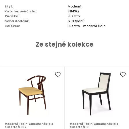
Styl:
Moderní
Katalogové číslo:
S114SQ
Značka:
Busetto
Doba dodání:
6-8 týdnů
Kolekce:
Busetto - moderní židle
Ze stejné kolekce
Moderní jídelní čalouněná židle
Moderní jídelní čalouněná židle
Busetto S 092
Busetto S 101