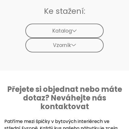
Ke stažení:
Katalog
Vzorník
Přejete si objednat nebo máte
dotaz? Neváhejte nás
kontaktovat
Patříme mezi špičky v bytových interiérech ve
střední Evropě. Každý kus našeho nábytku je zcela