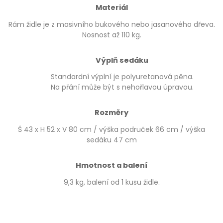
Materiál
Rám židle je z masivního bukového nebo jasanového dřeva.
Nosnost až 110 kg.
Výplň sedáku
Standardní výplní je polyuretanová pěna.
Na přání může být s nehořlavou úpravou.
Rozměry
Š 43 x H 52 x V 80 cm / výška područek 66 cm / výška
sedáku 47 cm
Hmotnost a balení
9,3 kg, balení od 1 kusu židle.