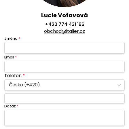
Lucie Votavová
+420 774 431 196
obchod@italier.cz
Jméno
*
Email
*
Telefon
*
Česko (+420)
Dotaz
*