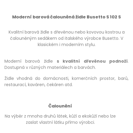
Moderní barová čalouněná židle Busetto S 102 S
Kvalitní barová židle s dřevěnou nebo kovovou kostrou a
čalouněným sedákem od italského výrobce Busetto. V
klasickém i moderním stylu.
Moderní barová židle
s kvalitní dřevěnou podnoží
.
Dostupná v různých materiálech a barvách.
Židle vhodná do domácnosti, komerčních prostor, barů,
restaurací, kaváren, čekáren atd.
Čalounění
Na výběr z mnoha druhů látek, kůží a ekokůží nebo lze
zaslat vlastní látku přímo výrobci.