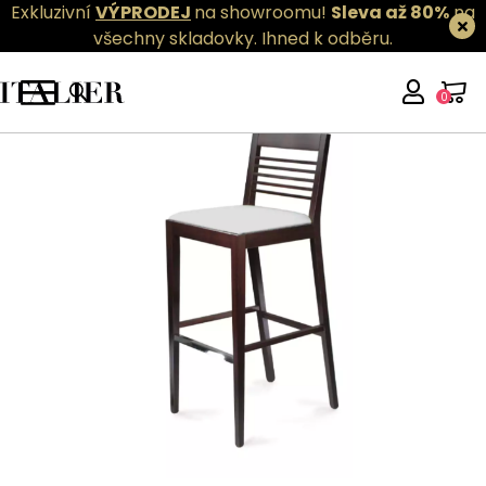
Exkluzivní
VÝPRODEJ
na showroomu!
Sleva až 80%
na
všechny skladovky.
Ihned k odběru.
0