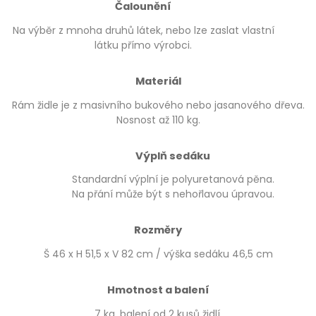
Čalounění
Na výběr z mnoha druhů látek, nebo lze zaslat vlastní
látku přímo výrobci.
Materiál
Rám židle je z masivního bukového nebo jasanového dřeva.
Nosnost až 110 kg.
Výplň sedáku
Standardní výplní je polyuretanová pěna.
Na přání může být s nehořlavou úpravou.
Rozměry
Š 46 x H 51,5 x V 82 cm / výška sedáku 46,5 cm
Hmotnost a balení
7 kg, balení od 2 kusů židlí.