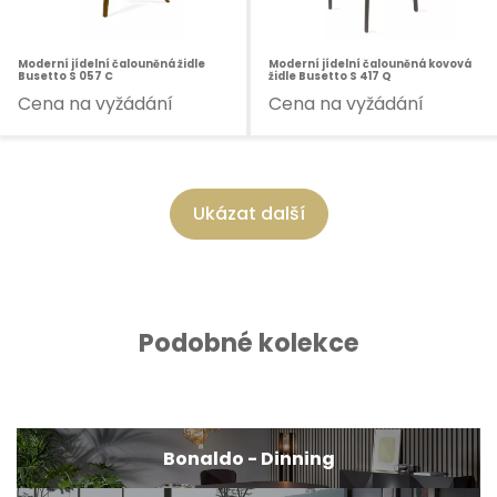
Moderní jídelní čalouněná židle
Moderní jídelní čalouněná kovová
Busetto S 057 C
židle Busetto S 417 Q
Cena na vyžádání
Cena na vyžádání
Ukázat další
Podobné kolekce
Bonaldo - Dinning