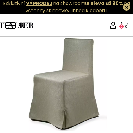
Exkluzivní
VÝPRODEJ
na showroomu!
Sleva až 80%
na
všechny skladovky.
Ihned k odběru.
0