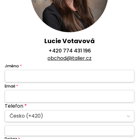
Lucie Votavová
+420 774 431 196
obchod@italier.cz
Jméno
*
Email
*
Telefon
*
Česko (+420)
Dotaz
*