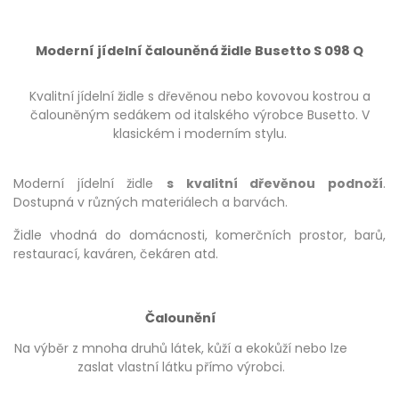
Moderní jídelní čalouněná židle Busetto S 098 Q
Kvalitní jídelní židle s dřevěnou nebo kovovou kostrou a
čalouněným sedákem od italského výrobce Busetto. V
klasickém i moderním stylu.
Moderní jídelní židle
s kvalitní dřevěnou podnoží
.
Dostupná v různých materiálech a barvách.
Židle vhodná do domácnosti, komerčních prostor, barů,
restaurací, kaváren, čekáren atd.
Čalounění
Na výběr z mnoha druhů látek, kůží a ekokůží nebo lze
zaslat vlastní látku přímo výrobci.