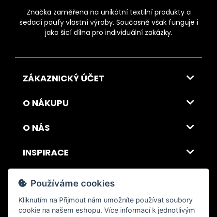
Značka zaměřena na unikátní textilní produkty a
sedací poufy vlastní výroby. Současně však funguje i
jako šicí dílna pro individuální zakázky.
ZÁKAZNICKÝ ÚČET
O NÁKUPU
O NÁS
INSPIRACE
DOPRAVA A PLATBA
Používáme cookies
Kliknutím na
Přijmout
nám umožníte používat soubory
cookie na našem eshopu. Více informací k jednotlivým
© 2026 ITALSKY INTERIER s.r.o. Vytvořilo INIZIO Internet Media s.r.o.
|