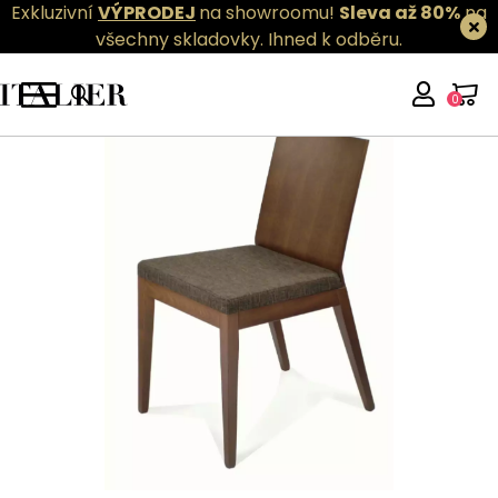
Exkluzivní
VÝPRODEJ
na showroomu!
Sleva až 80%
na
všechny skladovky.
Ihned k odběru.
0