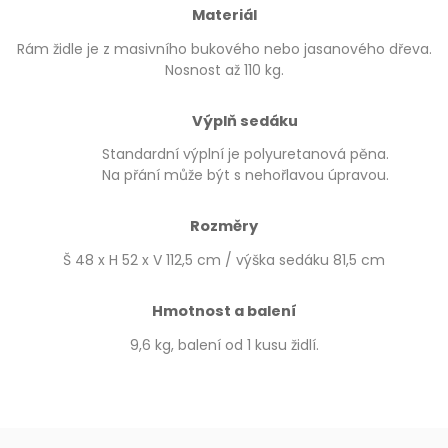
Materiál
Rám židle je z masivního bukového nebo jasanového dřeva.
Nosnost až 110 kg.
Výplň sedáku
Standardní výplní je polyuretanová pěna.
Na přání může být s nehořlavou úpravou.
Rozměry
Š 48 x H 52 x V 112,5 cm / výška sedáku 81,5 cm
Hmotnost a balení
9,6 kg, balení od 1 kusu židlí.