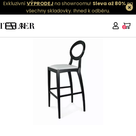
Exkluzivní
VÝPRODEJ
na showroomu!
Sleva až 80%
na
všechny skladovky.
Ihned k odběru.
0