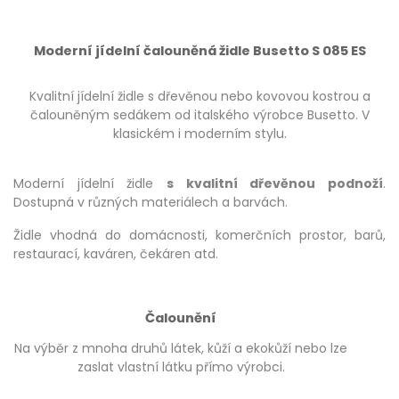
Moderní jídelní čalouněná židle Busetto S 085 ES
Kvalitní jídelní židle s dřevěnou nebo kovovou kostrou a
čalouněným sedákem od italského výrobce Busetto. V
klasickém i moderním stylu.
Moderní jídelní židle
s kvalitní dřevěnou podnoží
.
Dostupná v různých materiálech a barvách.
Židle vhodná do domácnosti, komerčních prostor, barů,
restaurací, kaváren, čekáren atd.
Čalounění
Na výběr z mnoha druhů látek, kůží a ekokůží nebo lze
zaslat vlastní látku přímo výrobci.