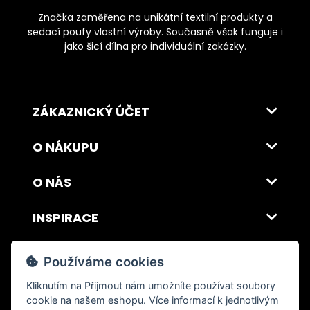
Značka zaměřena na unikátní textilní produkty a
sedací poufy vlastní výroby. Současně však funguje i
jako šicí dílna pro individuální zakázky.
ZÁKAZNICKÝ ÚČET
O NÁKUPU
O NÁS
INSPIRACE
DOPRAVA A PLATBA
Používáme cookies
Kliknutím na
Přijmout
nám umožníte používat soubory
cookie na našem eshopu. Více informací k jednotlivým
© 2026 ITALSKY INTERIER s.r.o. Vytvořilo INIZIO Internet Media s.r.o.
|