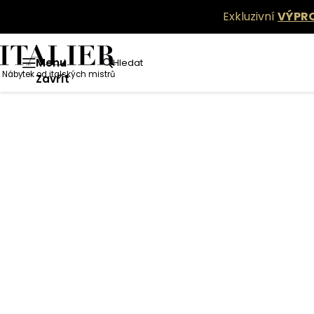
Exkluzivní
VÝPR
Menu
Hledat
Nábytek od italských mistrů
Zavřít