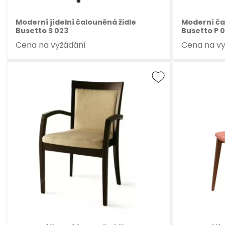
Moderní jídelní čalouněná židle
Moderní ča
Busetto S 023
Busetto P 0
Cena na vyžádání
Cena na v