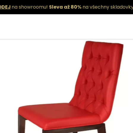
ODEJ
na showroomu!
Sleva až 80%
na všechny skladovky