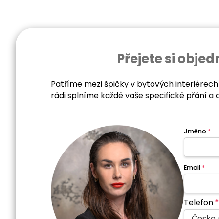
Přejete si obj
Patříme mezi špičky v bytových interiérech
rádi splníme každé vaše specifické přání a 
Jméno
*
Email
*
Telefon
*
Česko 