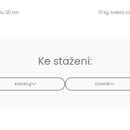
áku 50 cm
10 kg, balení od
Ke stažení:
Katalog
Vzorník