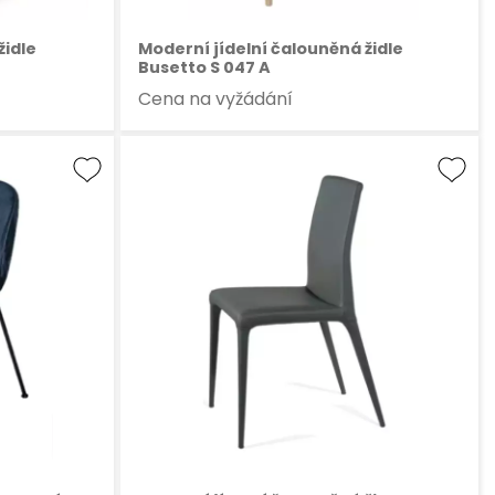
židle
Moderní jídelní čalouněná židle
Busetto S 047 A
Cena na vyžádání