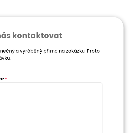
nás kontaktovat
dinečný a vyráběný přímo na zakázku. Proto
ávku.
az
*