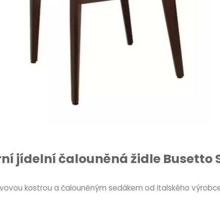
í jídelní čalouněná židle Busetto 
 kovovou kostrou a čalouněným sedákem od italského výrobce