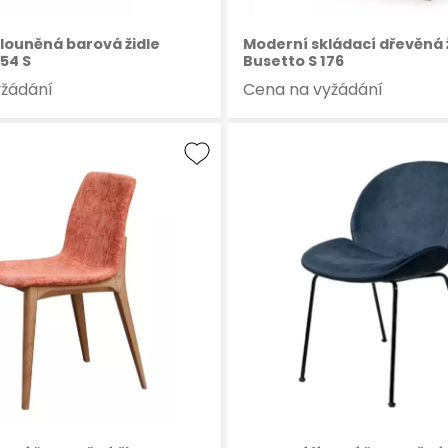
louněná barová židle
Moderní skládací dřevěná 
54 S
Busetto S 176
yžádání
Cena na vyžádání