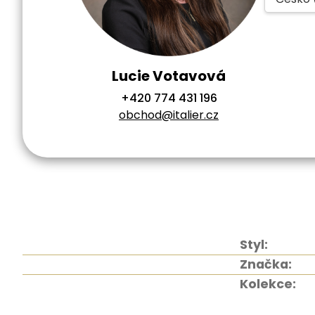
Lucie Votavová
+420 774 431 196
obchod@italier.cz
Styl:
Značka:
Kolekce: