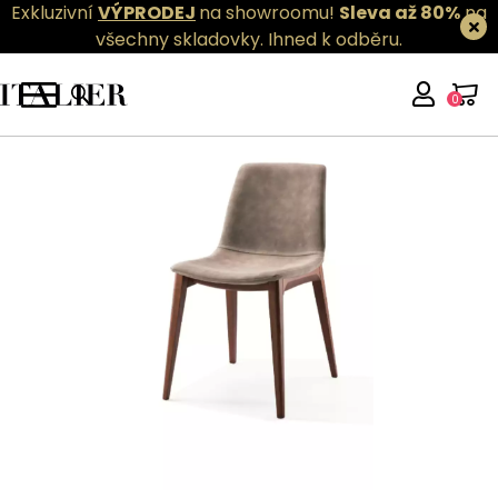
Exkluzivní
VÝPRODEJ
na showroomu!
Sleva až 80%
na
všechny skladovky.
Ihned k odběru.
0