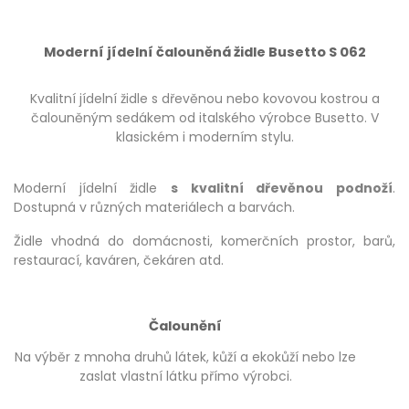
Moderní jídelní čalouněná židle Busetto S 062
Kvalitní jídelní židle s dřevěnou nebo kovovou kostrou a
čalouněným sedákem od italského výrobce Busetto. V
klasickém i moderním stylu.
Moderní jídelní židle
s kvalitní dřevěnou podnoží
.
Dostupná v různých materiálech a barvách.
Židle vhodná do domácnosti, komerčních prostor, barů,
restaurací, kaváren, čekáren atd.
Čalounění
Na výběr z mnoha druhů látek, kůží a ekokůží nebo lze
zaslat vlastní látku přímo výrobci.