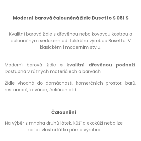
Moderní barová čalouněná židle Busetto S 061 S
Kvalitní barová židle s dřevěnou nebo kovovou kostrou a
čalouněným sedákem od italského výrobce Busetto. V
klasickém i moderním stylu.
Moderní barová židle
s kvalitní dřevěnou podnoží
.
Dostupná v různých materiálech a barvách.
Židle vhodná do domácnosti, komerčních prostor, barů,
restaurací, kaváren, čekáren atd.
Čalounění
Na výběr z mnoha druhů látek, kůží a ekokůží nebo lze
zaslat vlastní látku přímo výrobci.