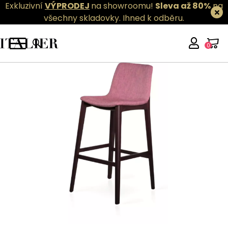
Exkluzivní
VÝPRODEJ
na showroomu!
Sleva až 80%
na
všechny skladovky.
Ihned k odběru.
0