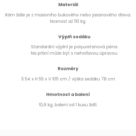
Materiál
Rám židle je z masivního bukového nebo jasanového dřeva.
Nosnost až 110 kg.
Výplň sedáku
Standardní výplní je polyuretanová pěna.
Na přání může být s nehořlavou úpravou.
Rozměry
Š 54 x H 55 x V 105 cm / výška sedáku 78 cm
Hmotnost a balení
10,6 kg, balení od 1 kusu židlí.