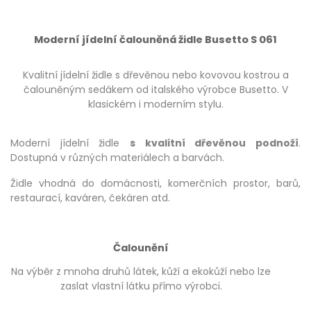
Moderní jídelní čalouněná židle Busetto S 061
Kvalitní jídelní židle s dřevěnou nebo kovovou kostrou a
čalouněným sedákem od italského výrobce Busetto. V
klasickém i moderním stylu.
Moderní jídelní židle
s kvalitní dřevěnou podnoží
.
Dostupná v různých materiálech a barvách.
Židle vhodná do domácnosti, komerčních prostor, barů,
restaurací, kaváren, čekáren atd.
Čalounění
Na výběr z mnoha druhů látek, kůží a ekokůží nebo lze
zaslat vlastní látku přímo výrobci.