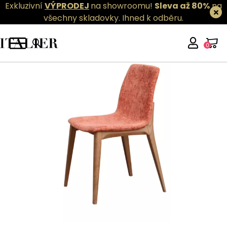
Exkluzivní
VÝPRODEJ
na showroomu!
Sleva až 80%
na
všechny skladovky.
Ihned k odběru.
0