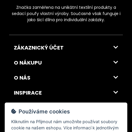
Značka zaměřena na unikátní textilní produkty a
sedací poufy vlastní výroby. Současně však funguje i
jako šicí dílna pro individuální zakázky.
ZÁKAZNICKÝ ÚČET
O NÁKUPU
O NÁS
INSPIRACE
DOPRAVA A PLATBA
Používáme cookies
Kliknutím na
Přijmout
nám umožníte používat soubory
cookie na našem eshopu. Více informací k jednotlivým
© 2026 ITALSKY INTERIER s.r.o. Vytvořilo INIZIO Internet Media s.r.o.
|