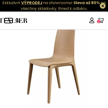
Exkluzivní
VÝPRODEJ
na showroomu!
Sleva až 80%
na
všechny skladovky.
Ihned k odběru.
0