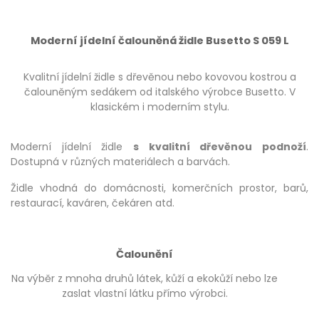
Moderní jídelní čalouněná židle Busetto S 059 L
Kvalitní jídelní židle s dřevěnou nebo kovovou kostrou a
čalouněným sedákem od italského výrobce Busetto. V
klasickém i moderním stylu.
Moderní jídelní židle
s kvalitní dřevěnou podnoží
.
Dostupná v různých materiálech a barvách.
Židle vhodná do domácnosti, komerčních prostor, barů,
restaurací, kaváren, čekáren atd.
Čalounění
Na výběr z mnoha druhů látek, kůží a ekokůží nebo lze
zaslat vlastní látku přímo výrobci.