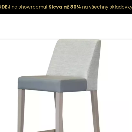
ODEJ
na showroomu!
Sleva až 80%
na všechny skladovky