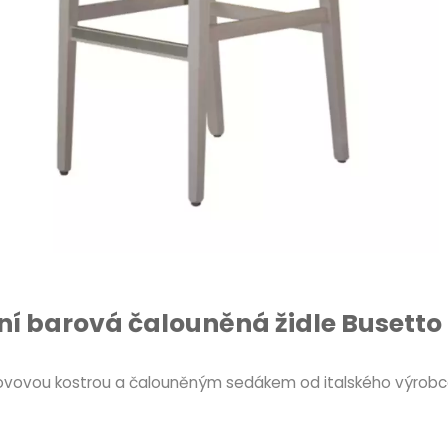
í barová čalouněná židle Busetto 
kovovou kostrou a čalouněným sedákem od italského výrobce