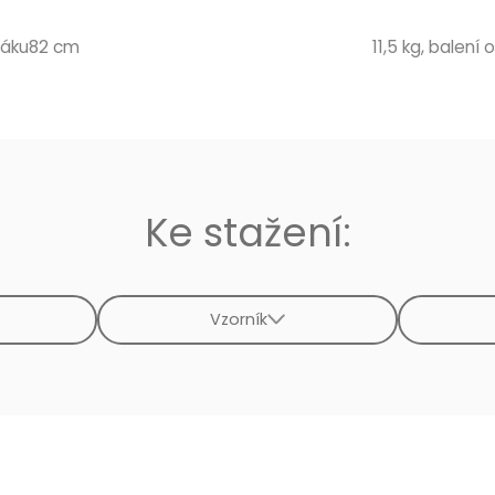
edáku82 cm
11,5 kg, balení o
Ke stažení:
Vzorník