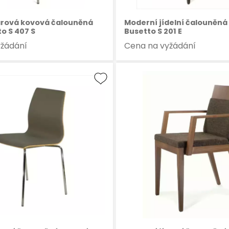
rová kovová čalouněná
Moderní jídelní čalouněná 
to S 407 S
Busetto S 201 E
yžádání
Cena na vyžádání