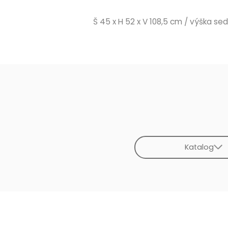
Š 45 x H 52 x V 108,5 cm / výška s
Katalog