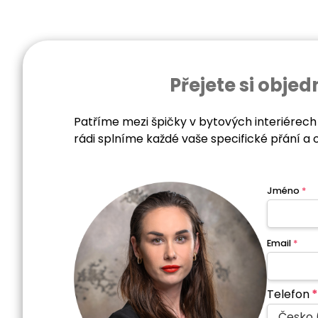
Přejete si obj
Patříme mezi špičky v bytových interiérech
rádi splníme každé vaše specifické přání a 
Jméno
*
Email
*
Telefon
*
Česko 