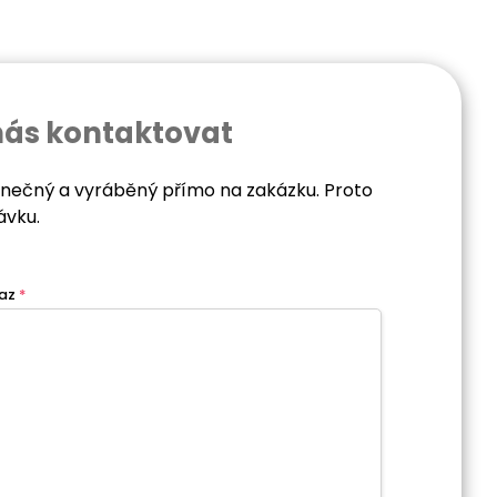
nás kontaktovat
dinečný a vyráběný přímo na zakázku. Proto
ávku.
az
*