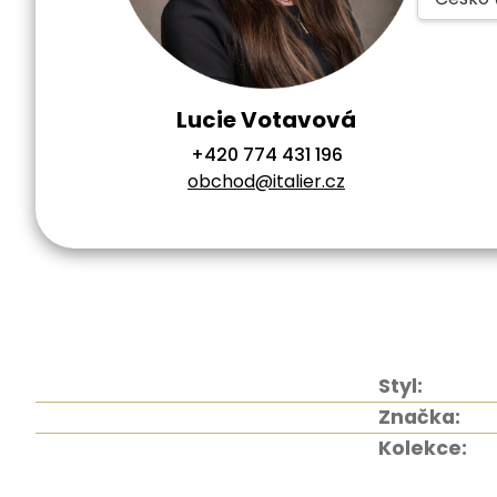
Lucie Votavová
+420 774 431 196
obchod@italier.cz
Styl:
Značka:
Kolekce: