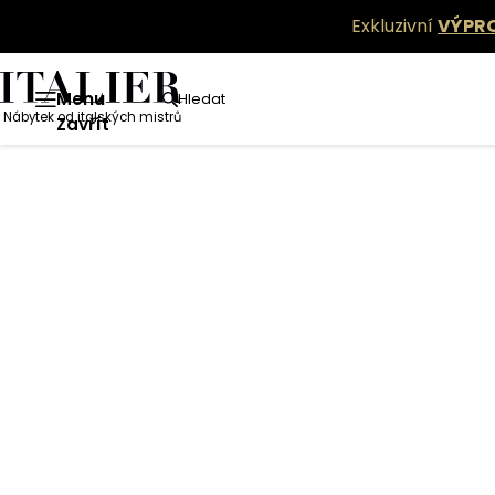
Exkluzivní
VÝPR
Menu
Hledat
Nábytek od italských mistrů
Zavřít