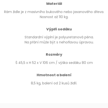
Materiál
Rám židle je z masivního bukového nebo jasanového dřeva.
Nosnost až 110 kg.
Výplň sedáku
Standardní výplní je polyuretanová pěna.
Na přání může být s nehořlavou úpravou.
Rozměry
Š 45,5 x H 52 x V 106 cm / výška sedáku 80 cm
Hmotnost a balení
8,5 kg, balení od 2 kusů židlí.