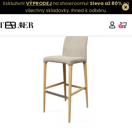
Exkluzivní
VÝPRODEJ
na showroomu!
Sleva až 80%
na
všechny skladovky.
Ihned k odběru.
0