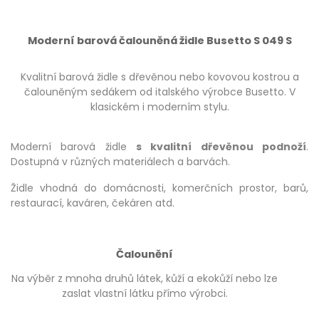
Moderní barová čalouněná židle Busetto S 049 S
Kvalitní barová židle s dřevěnou nebo kovovou kostrou a
čalouněným sedákem od italského výrobce Busetto. V
klasickém i moderním stylu.
Moderní barová židle
s kvalitní dřevěnou podnoží
.
Dostupná v různých materiálech a barvách.
Židle vhodná do domácnosti, komerčních prostor, barů,
restaurací, kaváren, čekáren atd.
Čalounění
Na výběr z mnoha druhů látek, kůží a ekokůží nebo lze
zaslat vlastní látku přímo výrobci.