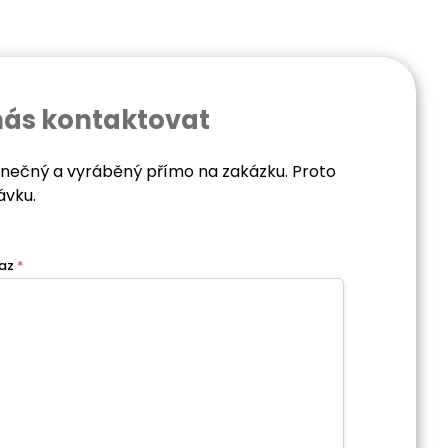
nás kontaktovat
dinečný a vyráběný přímo na zakázku. Proto
ávku.
az
*