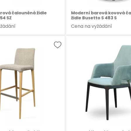
rová čalouněná židle
Moderní barová kovová č
054 SZ
židle Busetto S 483 S
yžádání
Cena na vyžádání