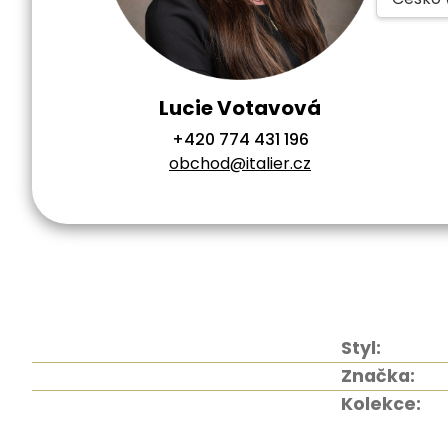
Lucie Votavová
+420 774 431 196
obchod@italier.cz
Styl:
Značka:
Kolekce: