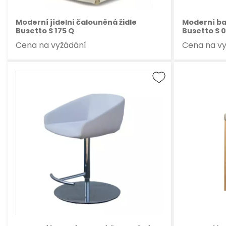
Moderní jídelní čalouněná židle
Moderní ba
Busetto S 175 Q
Busetto S 
Cena na vyžádání
Cena na v