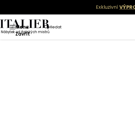
Exkluzivní
VÝPR
Menu
Hledat
Nábytek od italských mistrů
Zavřít