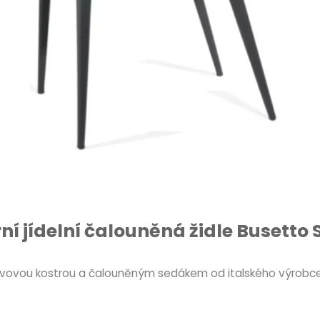
í jídelní čalouněná židle Busetto 
 kovovou kostrou a čalouněným sedákem od italského výrobce