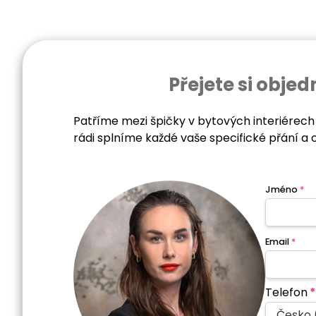
Přejete si obj
Patříme mezi špičky v bytových interiérech
rádi splníme každé vaše specifické přání a 
Jméno
*
Email
*
Telefon
*
Česko 