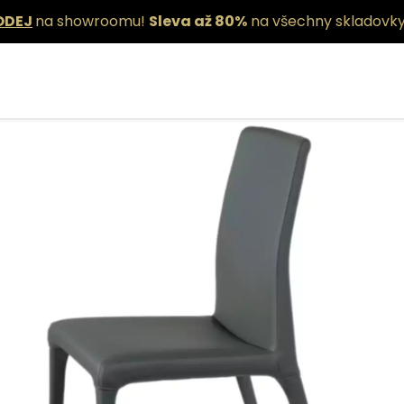
ODEJ
na showroomu!
Sleva až 80%
na všechny skladovky