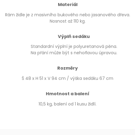
Materiál
Rám židle je z masivního bukového nebo jasanového dřeva.
Nosnost až 110 kg.
Výplň sedáku
Standardní výplní je polyuretanová pěna.
Na přání může být s nehořlavou úpravou.
Rozměry
Š 48 x H 51 x V 94 cm / výška sedáku 67 cm
Hmotnost a balení
10,5 kg, balení od 1 kusu židlí.