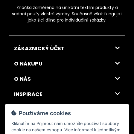
Značka zaměřena na unikátní textilní produkty a
sedací poufy vlastní výroby. Současně však funguje i
jako šicí dílna pro individuální zakázky.
ZÁKAZNICKÝ ÚČET
O NÁKUPU
O NÁS
INSPIRACE
DOPRAVA A PLATBA
Používáme cookies
Kliknutím na
Přijmout
nám umožníte používat soubory
cookie na našem eshopu. Více informací k jednotlivým
© 2026 ITALSKY INTERIER s.r.o. Vytvořilo INIZIO Internet Media s.r.o.
|