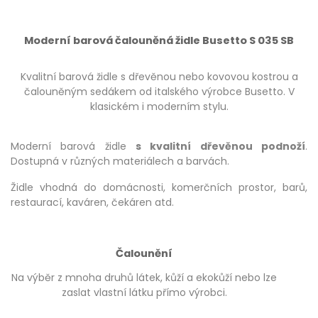
Moderní barová čalouněná židle Busetto S 035 SB
Kvalitní barová židle s dřevěnou nebo kovovou kostrou a
čalouněným sedákem od italského výrobce Busetto. V
klasickém i moderním stylu.
Moderní barová židle
s kvalitní dřevěnou podnoží
.
Dostupná v různých materiálech a barvách.
Židle vhodná do domácnosti, komerčních prostor, barů,
restaurací, kaváren, čekáren atd.
Čalounění
Na výběr z mnoha druhů látek, kůží a ekokůží nebo lze
zaslat vlastní látku přímo výrobci.