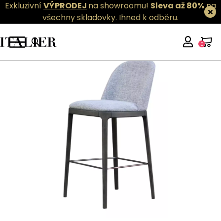
Exkluzivní
VÝPRODEJ
na showroomu!
Sleva až 80%
na
všechny skladovky.
Ihned k odběru.
0