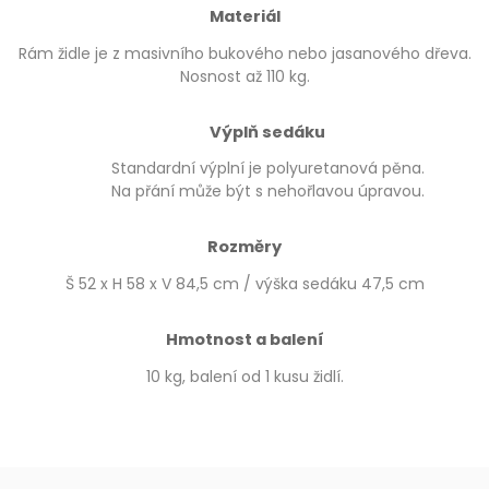
Materiál
Rám židle je z masivního bukového nebo jasanového dřeva.
Nosnost až 110 kg.
Výplň sedáku
Standardní výplní je polyuretanová pěna.
Na přání může být s nehořlavou úpravou.
Rozměry
Š 52 x H 58 x V 84,5 cm / výška sedáku 47,5 cm
Hmotnost a balení
10 kg, balení od 1 kusu židlí.