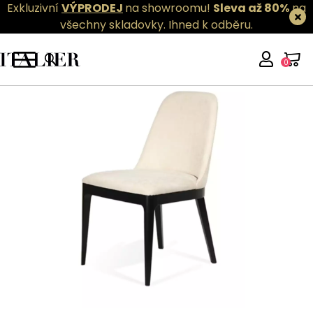
Exkluzivní
VÝPRODEJ
na showroomu!
Sleva až 80%
na
všechny skladovky.
Ihned k odběru.
0