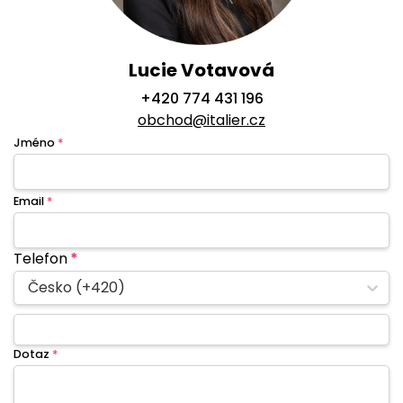
Lucie Votavová
+420 774 431 196
obchod@italier.cz
Jméno
*
Email
*
Telefon
*
Česko (+420)
Dotaz
*