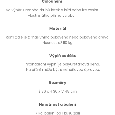
Čalounění
Na výběr z mnoha druhů látek a kůží nebo lze zaslat
vlastní látku přímo výrobci.
Materiál
Rám židle je z masivního bukového nebo bukového dřeva.
Nosnost až 110 kg
Výplň sedáku
Standardní výplní je polyuretanová pěna.
Na přání může být s nehořlavou úpravou.
Rozměry
Š 36 x H 36 x V 48 cm
Hmotnost a balení
7 kg, balení od 1 kusu židlí