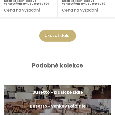
Klasická jídelní židle ve
Klasická jídelní židle ve
venkovském stylu Busetto S 926
venkovském stylu Busetto S 971
Cena na vyžádání
Cena na vyžádání
Ukázat další
Podobné kolekce
Busetto - klasické židle
Busetto - venkovské židle