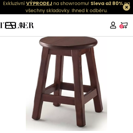
Exkluzivní
VÝPRODEJ
na showroomu!
Sleva až 80%
na
všechny skladovky.
Ihned k odběru.
0