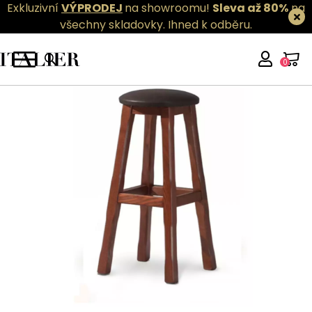
Exkluzivní
VÝPRODEJ
na showroomu!
Sleva až 80%
na
všechny skladovky.
Ihned k odběru.
0