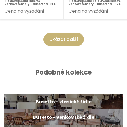
Klasická jídelní židle ve
Klasická jídelní čalouněná židle ve
venkovském stylu Busetto S 931 A
venkovském stylu Busetto S 982 A
Cena na vyžádání
Cena na vyžádání
Ukázat další
Podobné kolekce
Busetto - klasické židle
Busetto - venkovské židle