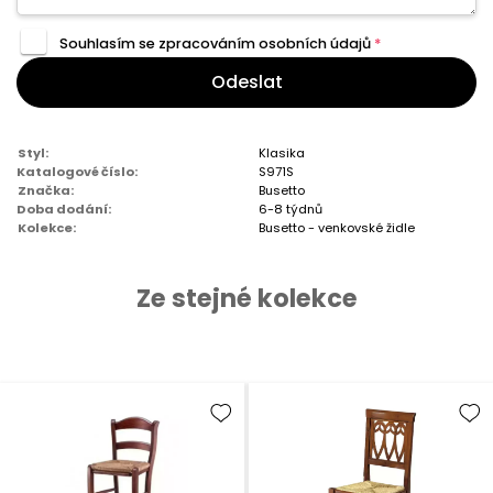
Souhlasím se zpracováním
osobních údajů
*
Odeslat
Styl:
Klasika
Katalogové číslo:
S971S
Značka:
Busetto
Doba dodání:
6-8 týdnů
Kolekce:
Busetto - venkovské židle
Ze stejné kolekce