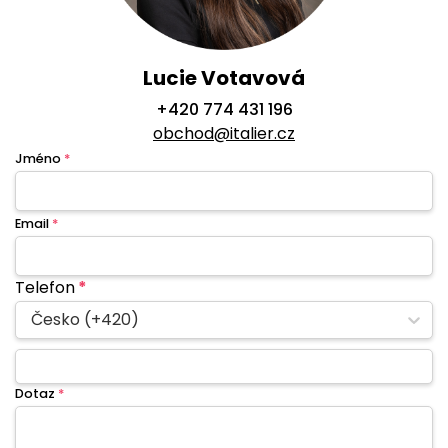
Lucie Votavová
+420 774 431 196
obchod@italier.cz
Jméno
*
Email
*
Telefon
*
Česko (+420)
Dotaz
*