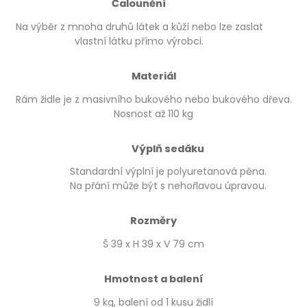
Čalounění
Na výběr z mnoha druhů látek a kůží nebo lze zaslat
vlastní látku přímo výrobci.
Materiál
Rám židle je z masivního bukového nebo bukového dřeva.
Nosnost až 110 kg
Výplň sedáku
Standardní výplní je polyuretanová pěna.
Na přání může být s nehořlavou úpravou.
Rozměry
Š 39 x H 39 x V 79 cm
Hmotnost a balení
9 kg, balení od 1 kusu židlí