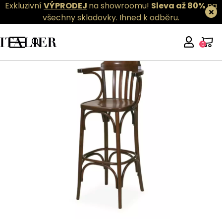
Exkluzivní
VÝPRODEJ
na showroomu!
Sleva až 80%
na
všechny skladovky.
Ihned k odběru.
0