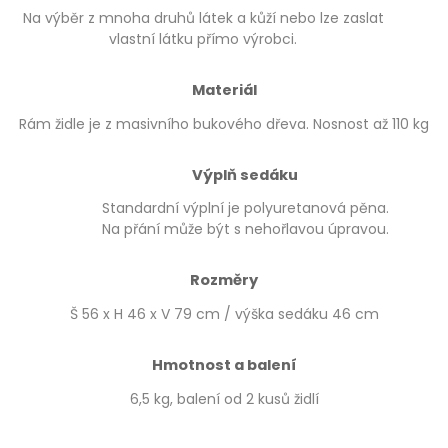
Na výběr z mnoha druhů látek a kůží nebo lze zaslat
vlastní látku přímo výrobci.
Materiál
Rám židle je z masivního bukového dřeva. Nosnost až 110 kg
Výplň sedáku
Standardní výplní je polyuretanová pěna.
Na přání může být s nehořlavou úpravou.
Rozměry
Š 56 x H 46 x V 79 cm / výška sedáku 46 cm
Hmotnost a balení
6,5 kg, balení od 2 kusů židlí