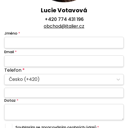
Lucie Votavová
+420 774 431 196
obchod@italier.cz
Jméno
*
Email
*
Telefon
*
Česko (+420)
Dotaz
*
Souhlasím se zpracováním
osobních údajů
*