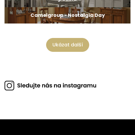
Camelgroup - Nostalgia Day
Ukázat další