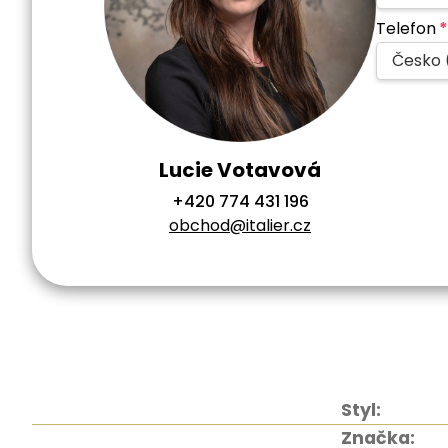
Telefon
*
Česko 
Lucie Votavová
+420 774 431 196
obchod@italier.cz
Styl:
Značka: