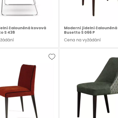
delní čalouněná kovová
Moderní jídelní čalouněná 
to S 438
Busetto S 066 P
yžádání
Cena na vyžádání