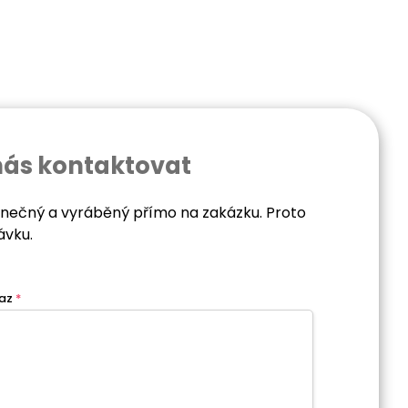
nás kontaktovat
dinečný a vyráběný přímo na zakázku. Proto
ávku.
az
*