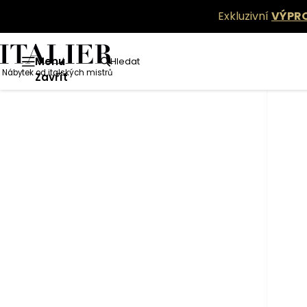
Exkluzivní
VÝPR
Menu
Hledat
Nábytek od italských mistrů
Zavřít