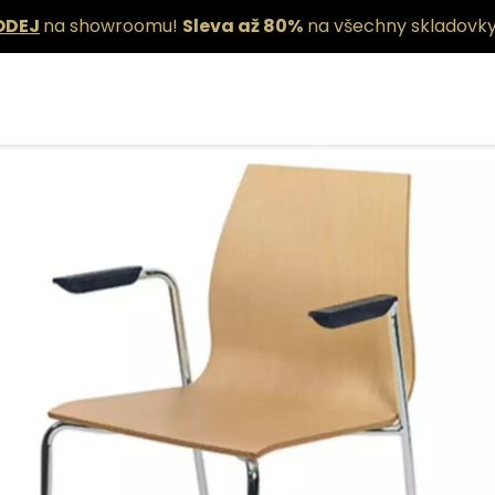
ODEJ
na showroomu!
Sleva až 80%
na všechny skladovky