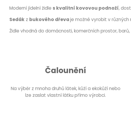
Moderní jídelní židle
s kvalitní kovovou podnoží
, dos
Sedák
z
bukového dřeva
je možné vyrobit v různých 
Židle vhodná do domácnosti, komerčních prostor, barů, 
Čalounění
Na výběr z mnoha druhů látek, kůží a ekokůží nebo
lze zaslat vlastní látku přímo výrobci.