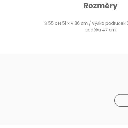
Rozměry
Š 55 x H 51 x V 86 cm / výška područek
sedáku 47 cm