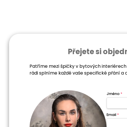
Přejete si obj
Patříme mezi špičky v bytových interiérech
rádi splníme každé vaše specifické přání a 
Jméno
*
Email
*