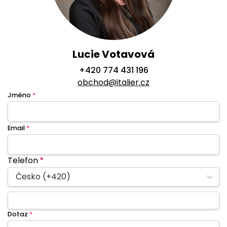
Lucie Votavová
+420 774 431 196
obchod@italier.cz
Jméno
*
Email
*
Telefon
*
Česko (+420)
Dotaz
*