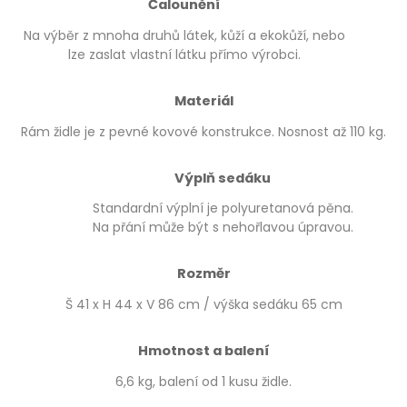
Čalounění
Na výběr z mnoha druhů látek, kůží a ekokůží, nebo
lze zaslat vlastní látku přímo výrobci.
Materiál
Rám židle je z pevné kovové konstrukce. Nosnost až 110 kg.
Výplň sedáku
Standardní výplní je polyuretanová pěna.
Na přání může být s nehořlavou úpravou.
Rozměr
Š 41 x H 44 x V 86 cm / výška sedáku 65 cm
Hmotnost a balení
6,6 kg, balení od 1 kusu židle.