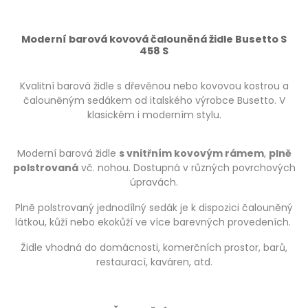
Moderní barová kovová čalouněná židle Busetto S
458 S
Kvalitní barová židle s dřevěnou nebo kovovou kostrou a
čalouněným sedákem od italského výrobce Busetto. V
klasickém i moderním stylu.
Moderní barová židle
s vnitřním kovovým rámem
,
plně
polstrovaná
vč. nohou. Dostupná v různých povrchových
úpravách.
Plně polstrovaný jednodílný sedák je k dispozici čalouněný
látkou, kůží nebo ekokůží ve více barevných provedeních.
Židle vhodná do domácnosti, komerčních prostor, barů,
restaurací, kaváren, atd.