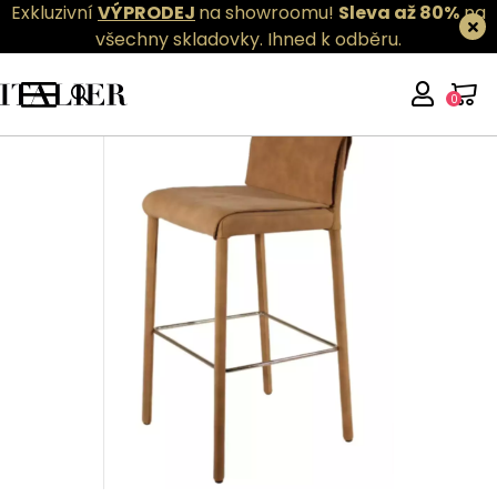
Exkluzivní
VÝPRODEJ
na showroomu!
Sleva až 80%
na
všechny skladovky.
Ihned k odběru.
0