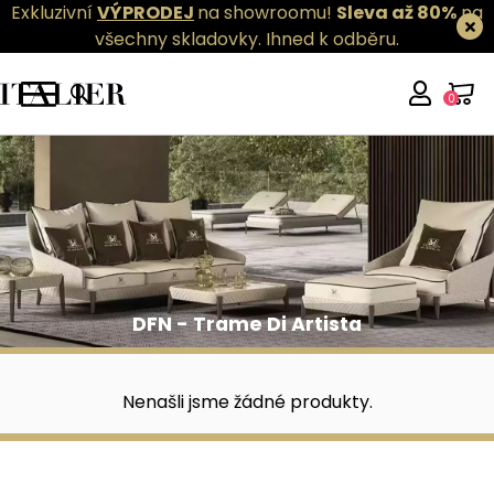
Exkluzivní
VÝPRODEJ
na showroomu!
Sleva až 80%
na
všechny skladovky.
Ihned k odběru.
0
DFN - Trame Di Artista
DFN - Trame Di Artista
Nenašli jsme žádné produkty.